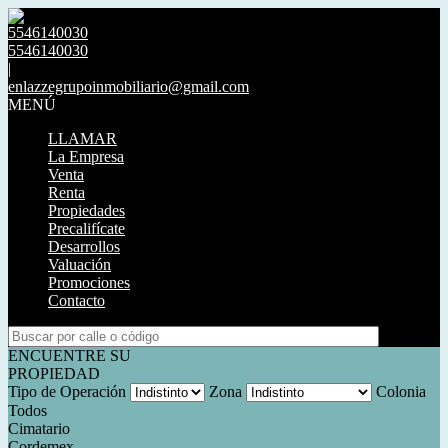
5546140030
5546140030
|
enlazzegrupoinmobiliario@gmail.com
MENÚ
LLAMAR
La Empresa
Venta
Renta
Propiedades
Precalifícate
Desarrollos
Valuación
Promociones
Contacto
ENCUENTRE SU
PROPIEDAD
Tipo de Operación
Zona
Colonia
Todos
Cimatario
Cordemex