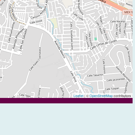
Leaflet
| ©
OpenStreetMap
contributors