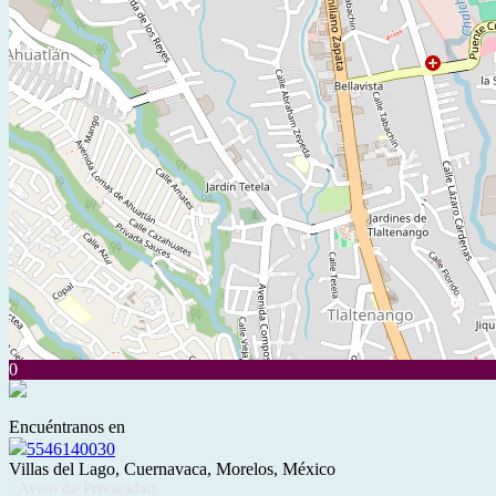
0
Encuéntranos en
5546140030
Villas del Lago, Cuernavaca, Morelos, México
· Aviso de Privacidad