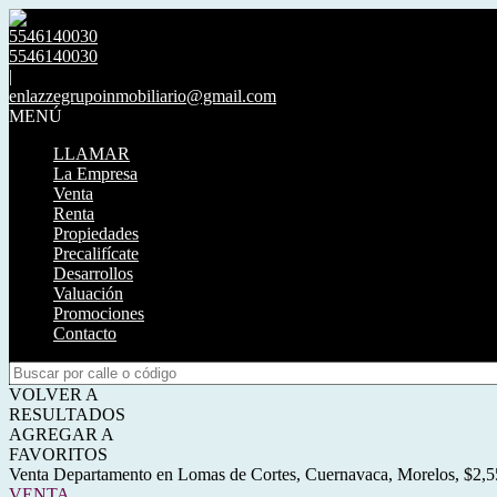
5546140030
5546140030
|
enlazzegrupoinmobiliario@gmail.com
MENÚ
LLAMAR
La Empresa
Venta
Renta
Propiedades
Precalifícate
Desarrollos
Valuación
Promociones
Contacto
VOLVER A
RESULTADOS
AGREGAR A
FAVORITOS
Venta Departamento en Lomas de Cortes, Cuernavaca, Morelos, $2,
VENTA