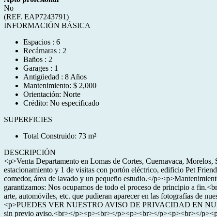
No
(REF. EAP7243791)
INFORMACIÓN BÁSICA
Espacios : 6
Recámaras : 2
Baños : 2
Garages : 1
Antigüedad : 8 Años
Mantenimiento: $ 2,000
Orientación: Norte
Crédito: No especificado
SUPERFICIES
Total Construido: 73 m²
DESCRIPCIÓN
<p>Venta Departamento en Lomas de Cortes, Cuernavaca, Morelos, $2
estacionamiento y 1 de visitas con portón eléctrico, edificio Pet Fr
comedor, área de lavado y un pequeño estudio.</p><p>Mantenim
garantizamos: Nos ocupamos de todo el proceso de principio a fi
arte, automóviles, etc. que pudieran aparecer en las fotografías 
<p>PUEDES VER NUESTRO AVISO DE PRIVACIDAD EN NUESTRA PÁGINA
sin previo aviso.<br></p><p><br></p><p><br></p><p><br></p><p