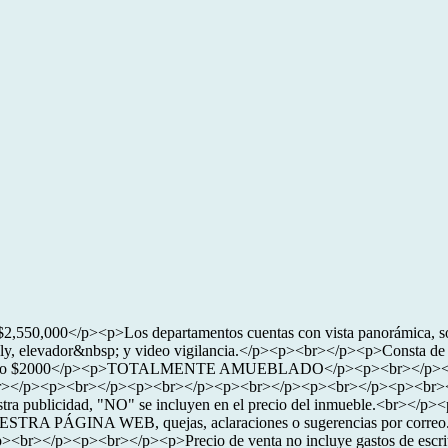
,550,000</p><p>Los departamentos cuentas con vista panorámica, sol
iendly, elevador&nbsp; y video vigilancia.</p><p><br></p><p>Consta de
iento $2000</p><p>TOTALMENTE AMUEBLADO</p><p><br></p><p>Gracia
n.<br></p><p><br></p><p><br></p><p><br></p><p><br></p><p><br></p>
de nuestra publicidad, "NO" se incluyen en el precio del inmueble.
 WEB, quejas, aclaraciones o sugerencias por correo. El preci
><br></p><p><br></p><p>Precio de venta no incluye gastos de es