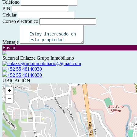
Teléfono
PIN
Celular
Correo electrónico
Mensaje
Enviar
Sucursal Enlazze Grupo Inmobiliario
enlazzegrupoinmobiliario@gmail.com
+52 55 46140030
+52 55 46140030
UBICACIÓN
+
−