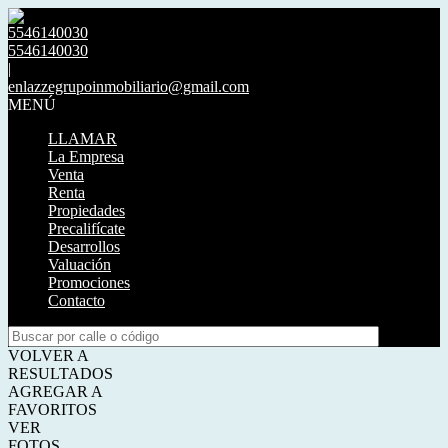
5546140030
5546140030
|
enlazzegrupoinmobiliario@gmail.com
MENÚ
LLAMAR
La Empresa
Venta
Renta
Propiedades
Precalifícate
Desarrollos
Valuación
Promociones
Contacto
VOLVER A
RESULTADOS
AGREGAR A
FAVORITOS
VER
FOTOS