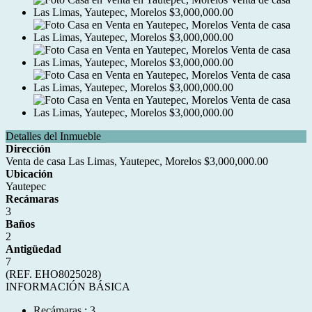
Detalles del Inmueble
Dirección
Venta de casa Las Limas, Yautepec, Morelos $3,000,000.00
Ubicación
Yautepec
Recámaras
3
Baños
2
Antigüedad
7
(REF. EHO8025028)
INFORMACIÓN BÁSICA
Recámaras : 3