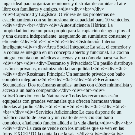
lugar ideal para organizar reuniones y disfrutar de comidas al aire
libre con familiares y amigos.</div><div><br></div>
<div>Capacidad y Logística: Olvídese de los problemas de
estacionamiento con su impresionante capacidad para 10 vehículos.
</div><div><br></div><div>Autosuficiencia Hídrica: La
propiedad incluye un pozo propio para la captación de agua pluvial
y una cisterna independiente, asegurando un suministro constante y
eficiente.</div><div><br></div><div>Distribución Interior
Inteligente</div><div>Área Social Integrada: La sala, el comedor y
la cocina se integran en un concepto abierto y funcional. La cocina
integral cuenta con prácticas alacenas y una cómoda barra.</div>
<div><br></div><div>Descanso y Privacidad: Un pasillo distribuye
las áreas privadas, maximizando la tranquilidad.</div><div><br>
</div><div>Recámara Principal: Un santuario privado con baño
completo integrado.</div><div><br></div><div>Recámaras
Secundarias: Dos recámaras amplias, ambas con clóset minimalista y
acceso a un baño compartido.</div><div><br></div>
<div>Conexión con la Naturaleza: Todas las recámaras están
equipadas con grandes ventanales que ofrecen hermosas vistas
directas al jardín.</div><div><br></div><div><br></div><div>
<br></div><div>Servicios Adicionales: La casa dispone de un
práctico cuarto de lavado y un cuarto de servicio con baño
completo, añadiendo funcionalidad a la vida diaria.</div><div><br>
</div><div>La casa se vende con los muebles que se ven en las
fotos, EXCEPTO la pantalla de la sala.</div><div><br></div>